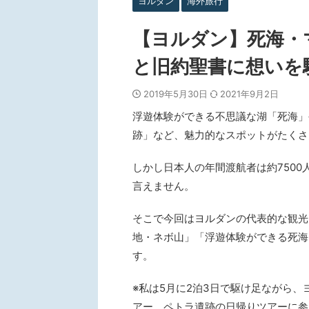
ヨルダン
海外旅行
【ヨルダン】死海・
と旧約聖書に想いを
2019年5月30日
2021年9月2日
浮遊体験ができる不思議な湖「死海」
跡」など、魅力的なスポットがたくさ
しかし日本人の年間渡航者は約750
言えません。
そこで今回はヨルダンの代表的な観光
地・ネボ山」「浮遊体験ができる死海
す。
※私は5月に2泊3日で駆け足ながら
アー、ペトラ遺跡の日帰りツアーに参